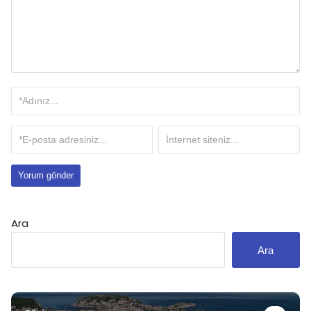
Ara
Ara