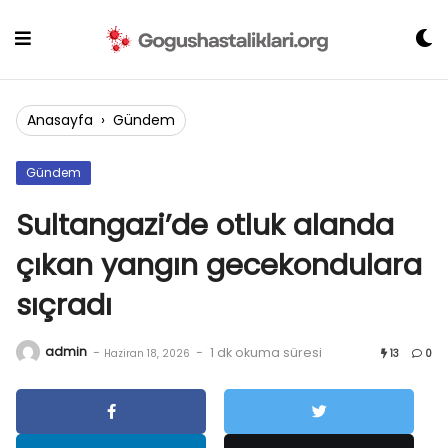
Skip
to
content
Anasayfa
›
Gündem
Gündem
Sultangazi’de otluk alanda
çıkan yangın gecekondulara
sıçradı
admin
-
-
1 dk okuma süresi
Haziran 18, 2026
13
0