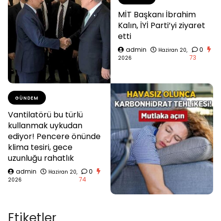
MİT Başkanı İbrahim
Kalın, İYİ Parti’yi ziyaret
etti
admin
0
Haziran 20,
73
2026
GÜNDEM
Vantilatörü bu türlü
kullanmak uykudan
ediyor! Pencere önünde
klima tesiri, gece
uzunluğu rahatlık
admin
0
Haziran 20,
74
2026
Etiketler