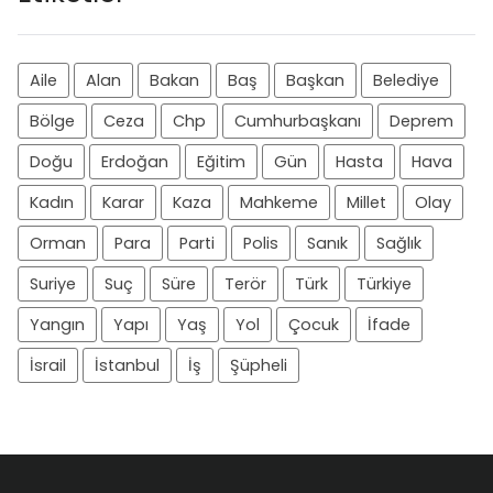
Aile
Alan
Bakan
Baş
Başkan
Belediye
Bölge
Ceza
Chp
Cumhurbaşkanı
Deprem
Doğu
Erdoğan
Eğitim
Gün
Hasta
Hava
Kadın
Karar
Kaza
Mahkeme
Millet
Olay
Orman
Para
Parti
Polis
Sanık
Sağlık
Suriye
Suç
Süre
Terör
Türk
Türkiye
Yangın
Yapı
Yaş
Yol
Çocuk
İfade
İsrail
İstanbul
İş
Şüpheli