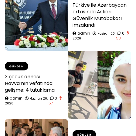
Türkiye ile Azerbaycan
ortasında Askeri
Güvenlik Mutabakatı
imzalandı
admin
0
Haziran 20,
58
2026
GÜNDEM
3 çocuk annesi
Havva’nın vefatında
gelişme: 4 tutuklama
admin
0
Haziran 20,
57
2026
GÜNDEM