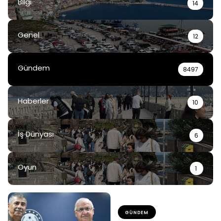
Bilgi
14
Genel
12
Gündem
8497
Haberler
10
İş Dünyası
6
Oyun
1
GÜNDEM