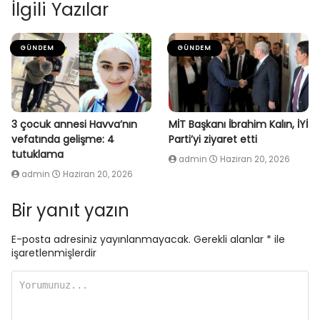
İlgili Yazılar
GÜNDEM
GÜNDEM
3 çocuk annesi Havva’nın
MİT Başkanı İbrahim Kalın, İYİ
vefatında gelişme: 4
Parti’yi ziyaret etti
tutuklama
admin
Haziran 20, 2026
admin
Haziran 20, 2026
Bir yanıt yazın
E-posta adresiniz yayınlanmayacak.
Gerekli alanlar
*
ile
işaretlenmişlerdir