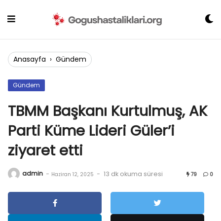
Skip
to
content
Anasayfa
›
Gündem
Gündem
TBMM Başkanı Kurtulmuş, AK
Parti Küme Lideri Güler’i
ziyaret etti
admin
-
-
13 dk okuma süresi
Haziran 12, 2025
79
0