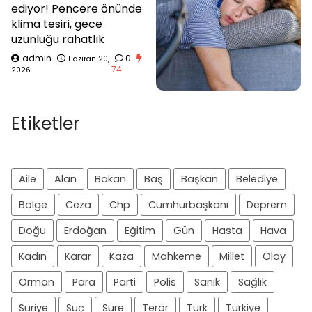
ediyor! Pencere önünde
klima tesiri, gece
uzunluğu rahatlık
admin
0
Haziran 20,
74
2026
Etiketler
Aile
Alan
Bakan
Baş
Başkan
Belediye
Bölge
Ceza
Chp
Cumhurbaşkanı
Deprem
Doğu
Erdoğan
Eğitim
Gün
Hasta
Hava
Kadın
Karar
Kaza
Mahkeme
Millet
Olay
Orman
Para
Parti
Polis
Sanık
Sağlık
Suriye
Suç
Süre
Terör
Türk
Türkiye