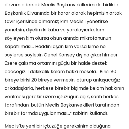
devam edersek Meclis Başkanvekillerimizle birlikte
Başkanlık Divanında bir karar alarak hepimizin ortak
tavır içerisinde olmamız; kim Meclis’i yönetirse
yönetsin, diyelim ki kaba ve yaralayıcı kelam
söyleyen kim olursa olsun anında mikrofonunun
kapatılması… Haddini aşan kim varsa kime ne
söylerse söylesin Genel Konsey dışına çıkartılması
üzere çalışma ortamını güçlü bir halde destek
edeceğiz. 1 dakikalık kelam hakkı mesela… Birisi 80
bireye birisi 20 bireye vermesin, oturup anlaşacağız
arkadaşlarla, herkese birebir biçimde kelam hakkının
verilmesi gerekir üzere içtüzüğün açık, sarih herkes
tarafından, bütün Meclis Başkanvekilleri tarafından
birebir formda uygulanması…” tabirini kullandı.
Meclis’te yeni bir içtüzüğe gereksinim olduğuna