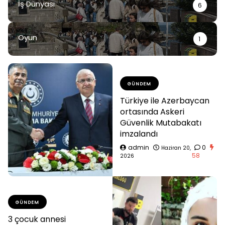
İş Dünyası
6
Oyun
1
GÜNDEM
Türkiye ile Azerbaycan
ortasında Askeri
Güvenlik Mutabakatı
imzalandı
admin
0
Haziran 20,
58
2026
GÜNDEM
3 çocuk annesi