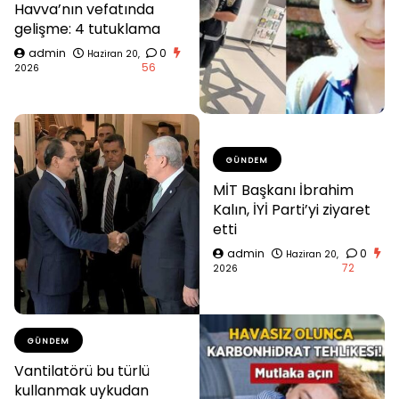
Havva’nın vefatında
gelişme: 4 tutuklama
admin
0
Haziran 20,
56
2026
GÜNDEM
MİT Başkanı İbrahim
Kalın, İYİ Parti’yi ziyaret
etti
admin
0
Haziran 20,
72
2026
GÜNDEM
Vantilatörü bu türlü
kullanmak uykudan