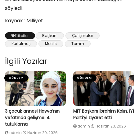
söyledi.
Kaynak : Milliyet
Başkanı
Çalışmalar
Etiketler
Kurtulmuş
Meclis
Tbmm
İlgili Yazılar
GÜNDEM
GÜNDEM
3 çocuk annesi Havva’nın
MİT Başkanı İbrahim Kalın, İYİ
vefatında gelişme: 4
Parti’yi ziyaret etti
tutuklama
admin
Haziran 20, 2026
admin
Haziran 20, 2026