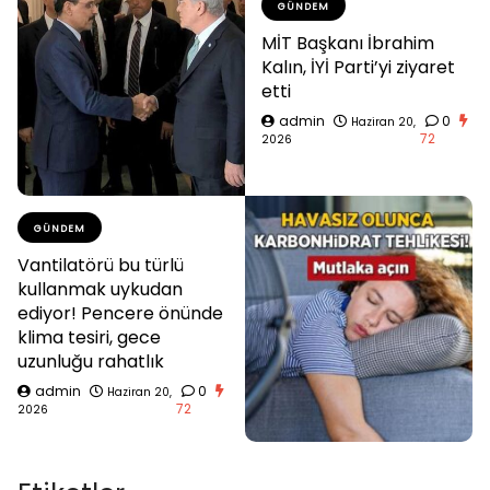
GÜNDEM
MİT Başkanı İbrahim
Kalın, İYİ Parti’yi ziyaret
etti
admin
0
Haziran 20,
72
2026
GÜNDEM
Vantilatörü bu türlü
kullanmak uykudan
ediyor! Pencere önünde
klima tesiri, gece
uzunluğu rahatlık
admin
0
Haziran 20,
72
2026