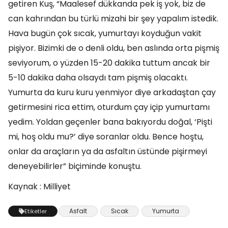
getiren Kuş, “Maalesef dükkanda pek iş yok, biz de
can kahrından bu türlü mizahi bir şey yapalım istedik.
Hava bugün çok sıcak, yumurtayı koyduğun vakit
pişiyor. Bizimki de o denli oldu, ben aslında orta pişmiş
seviyorum, o yüzden 15-20 dakika tuttum ancak bir
5-10 dakika daha olsaydı tam pişmiş olacaktı.
Yumurta da kuru kuru yenmiyor diye arkadaştan çay
getirmesini rica ettim, oturdum çay içip yumurtamı
yedim. Yoldan geçenler bana bakıyordu doğal, ‘Pişti
mi, hoş oldu mu?’ diye soranlar oldu. Bence hoştu,
onlar da araçların ya da asfaltın üstünde pişirmeyi
deneyebilirler” biçiminde konuştu.
Kaynak : Milliyet
Asfalt
Sıcak
Yumurta
Etiketler