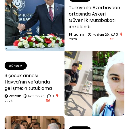
Türkiye ile Azerbaycan
ortasında Askeri
Güvenlik Mutabakatı
imzalandı
admin
0
Haziran 20,
55
2026
GÜNDEM
3 çocuk annesi
Havva’nın vefatında
gelişme: 4 tutuklama
admin
0
Haziran 20,
56
2026