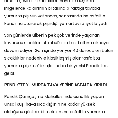
fırsata çevirdi. Etraftakileri hayrete düşüren
imgelerde kaldırımın ortasına bıraktığı tavada
yumurta pişiren vatandaş, sonrasında ise asfaltın
kenarına oturarak pişirdiği yumurtayı afiyetle yedi.
Son günlerde ülkenin pek çok yerinde yaşanan
kavurucu sıcaklar İstanbul’u da tesiri altına almaya
devam ediyor. Gün içinde yer yer 40 dereceleri bulan
sıcaklıklar nedeniyle klasikleşmiş olan ‘asfaltta
yumurta pişirme’ imajlarından bir yenisi Pendik’ten
geldi.
PENDİK’TE YUMURTA TAVA YERİNE ASFALTA KIRILDI
Pendik Çamçeşme Mahallesi’nde esnaflık yapan
Ünsal Kuş, hava sıcaklığının ne kadar yüksek
olduğunu gösterebilmek ismine asfaltta yumurta