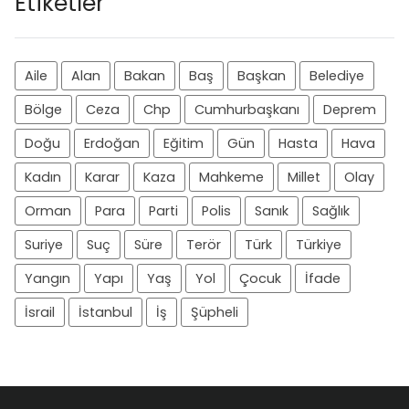
Etiketler
Aile
Alan
Bakan
Baş
Başkan
Belediye
Bölge
Ceza
Chp
Cumhurbaşkanı
Deprem
Doğu
Erdoğan
Eğitim
Gün
Hasta
Hava
Kadın
Karar
Kaza
Mahkeme
Millet
Olay
Orman
Para
Parti
Polis
Sanık
Sağlık
Suriye
Suç
Süre
Terör
Türk
Türkiye
Yangın
Yapı
Yaş
Yol
Çocuk
İfade
İsrail
İstanbul
İş
Şüpheli