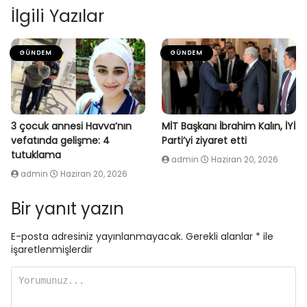
İlgili Yazılar
GÜNDEM
GÜNDEM
3 çocuk annesi Havva’nın
MİT Başkanı İbrahim Kalın, İYİ
vefatında gelişme: 4
Parti’yi ziyaret etti
tutuklama
admin
Haziran 20, 2026
admin
Haziran 20, 2026
Bir yanıt yazın
E-posta adresiniz yayınlanmayacak.
Gerekli alanlar
*
ile
işaretlenmişlerdir