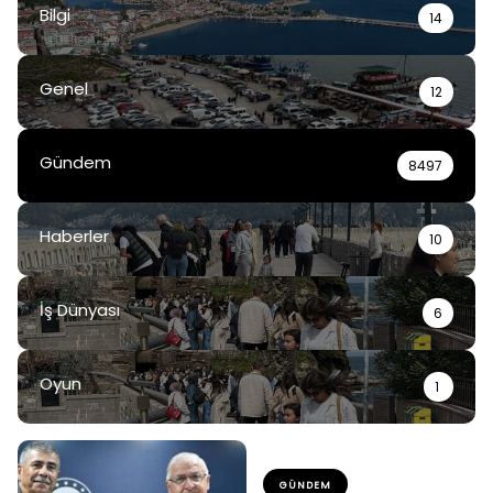
Bilgi
14
Genel
12
Gündem
8497
Haberler
10
İş Dünyası
6
Oyun
1
GÜNDEM