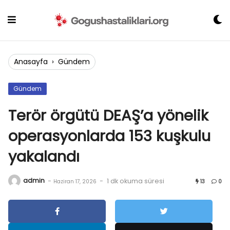
Skip
to
content
Anasayfa
›
Gündem
Gündem
Terör örgütü DEAŞ’a yönelik
operasyonlarda 153 kuşkulu
yakalandı
admin
-
-
1 dk okuma süresi
Haziran 17, 2026
13
0