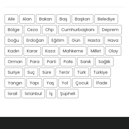
Aile
Alan
Bakan
Baş
Başkan
Belediye
Bölge
Ceza
Chp
Cumhurbaşkanı
Deprem
Doğu
Erdoğan
Eğitim
Gün
Hasta
Hava
Kadın
Karar
Kaza
Mahkeme
Millet
Olay
Orman
Para
Parti
Polis
Sanık
Sağlık
Suriye
Suç
Süre
Terör
Türk
Türkiye
Yangın
Yapı
Yaş
Yol
Çocuk
İfade
İsrail
İstanbul
İş
Şüpheli