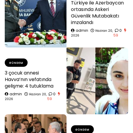
Türkiye ile Azerbaycan
ortasında Askeri
Güvenlik Mutabakatı
imzalandı
admin
0
Haziran 20,
59
2026
GÜNDEM
3 çocuk annesi
Havva’nın vefatında
gelişme: 4 tutuklama
admin
0
Haziran 20,
59
2026
GÜNDEM