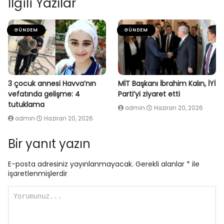
İlgili Yazılar
GÜNDEM
GÜNDEM
3 çocuk annesi Havva’nın
MİT Başkanı İbrahim Kalın, İYİ
vefatında gelişme: 4
Parti’yi ziyaret etti
tutuklama
admin
Haziran 20, 2026
admin
Haziran 20, 2026
Bir yanıt yazın
E-posta adresiniz yayınlanmayacak.
Gerekli alanlar
*
ile
işaretlenmişlerdir