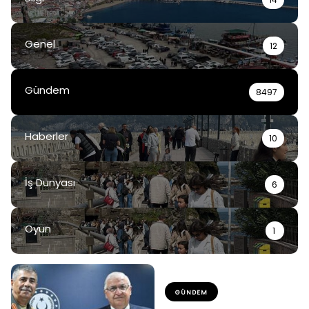
Genel
12
Gündem
8497
Haberler
10
İş Dünyası
6
Oyun
1
GÜNDEM