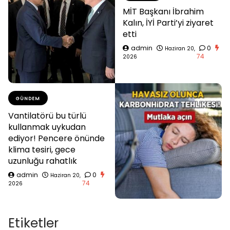
MİT Başkanı İbrahim
Kalın, İYİ Parti’yi ziyaret
etti
admin
0
Haziran 20,
74
2026
GÜNDEM
Vantilatörü bu türlü
kullanmak uykudan
ediyor! Pencere önünde
klima tesiri, gece
uzunluğu rahatlık
admin
0
Haziran 20,
74
2026
Etiketler