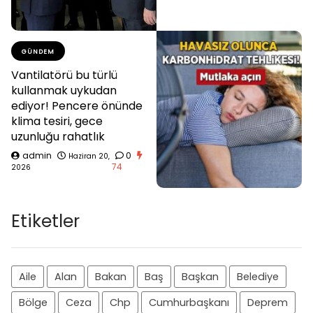
GÜNDEM
Vantilatörü bu türlü
kullanmak uykudan
ediyor! Pencere önünde
klima tesiri, gece
uzunluğu rahatlık
admin
0
Haziran 20,
74
2026
Etiketler
Aile
Alan
Bakan
Baş
Başkan
Belediye
Bölge
Ceza
Chp
Cumhurbaşkanı
Deprem