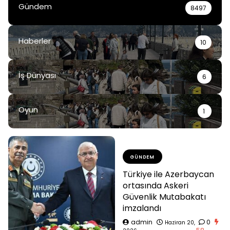
Gündem
8497
Haberler
10
İş Dünyası
6
Oyun
1
GÜNDEM
Türkiye ile Azerbaycan
ortasında Askeri
Güvenlik Mutabakatı
imzalandı
admin
0
Haziran 20,