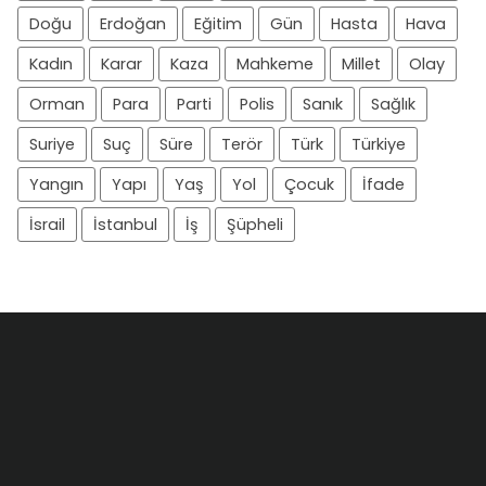
Doğu
Erdoğan
Eğitim
Gün
Hasta
Hava
Kadın
Karar
Kaza
Mahkeme
Millet
Olay
Orman
Para
Parti
Polis
Sanık
Sağlık
Suriye
Suç
Süre
Terör
Türk
Türkiye
Yangın
Yapı
Yaş
Yol
Çocuk
İfade
İsrail
İstanbul
İş
Şüpheli