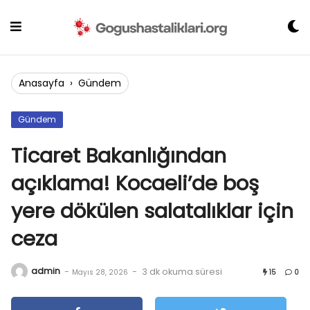
Skip
to
content
Anasayfa
›
Gündem
Gündem
Ticaret Bakanlığından
açıklama! Kocaeli’de boş
yere dökülen salatalıklar için
ceza
admin
-
-
3 dk okuma süresi
Mayıs 28, 2026
15
0