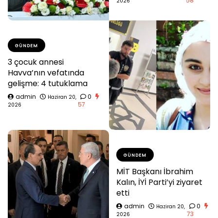
58
2026
GÜNDEM
3 çocuk annesi
Havva’nın vefatında
gelişme: 4 tutuklama
admin
0
Haziran 20,
57
2026
GÜNDEM
MİT Başkanı İbrahim
Kalın, İYİ Parti’yi ziyaret
etti
admin
0
Haziran 20,
73
2026