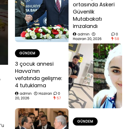
ortasında Askeri
Güvenlik
Mutabakatı
imzalandı
admin
0
Haziran 20, 2026
58
GÜNDEM
3 çocuk annesi
Havva’nın
vefatında gelişme:
e
4 tutuklama
admin
Haziran
0
20, 2026
57
GÜNDEM
’u