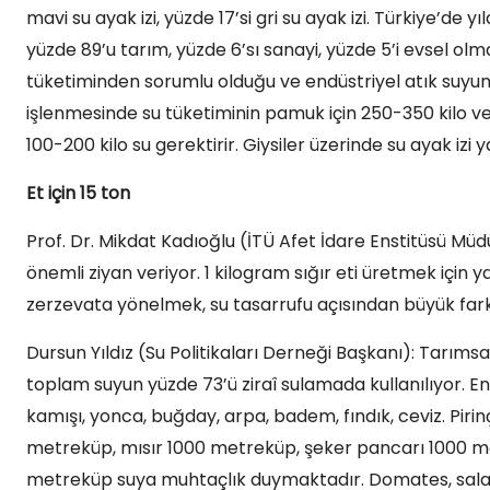
mavi su ayak izi, yüzde 17’si gri su ayak izi. Türkiye’de 
yüzde 89’u tarım, yüzde 6’sı sanayi, yüzde 5’i evsel olm
tüketiminden sorumlu olduğu ve endüstriyel atık suyun yüz
işlenmesinde su tüketiminin pamuk için 250-350 kilo ve y
100-200 kilo su gerektirir. Giysiler üzerinde su ayak izi y
Et için 15 ton
Prof. Dr. Mikdat Kadıoğlu (İTÜ Afet İdare Enstitüsü Müdü
önemli ziyan veriyor. 1 kilogram sığır eti üretmek için ya
zerzevata yönelmek, su tasarrufu açısından büyük fark
Dursun Yıldız (Su Politikaları Derneği Başkanı): Tarı
toplam suyun yüzde 73’ü ziraî sulamada kullanılıyor. En 
kamışı, yonca, buğday, arpa, badem, fındık, ceviz. P
metreküp, mısır 1000 metreküp, şeker pancarı 1000 me
metreküp suya muhtaçlık duymaktadır. Domates, salata