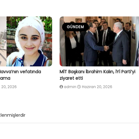
GÜNDEM
Havva’nın vefatında
MİT Başkanı İbrahim Kalın, İYİ Parti’yi
klama
ziyaret etti
 20, 2026
admin
Haziran 20, 2026
tlenmişlerdir