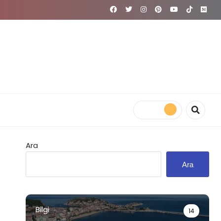
Ara
Ara
Bilgi
14