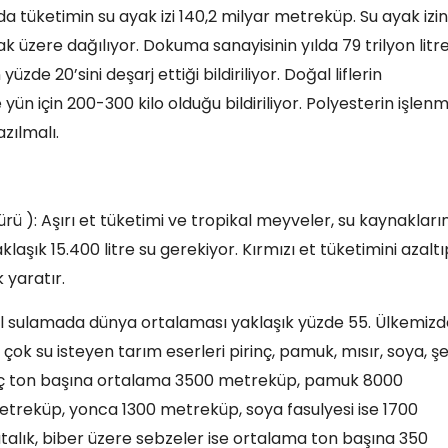
yılda tüketimin su ayak izi 140,2 milyar metreküp. Su ayak izin
ak üzere dağılıyor. Dokuma sanayisinin yılda 79 trilyon litr
de 20’sini deşarj ettiği bildiriliyor. Doğal liflerin
ün için 200-300 kilo olduğu bildiriliyor. Polyesterin işlenm
azılmalı.
rü ): Aşırı et tüketimi ve tropikal meyveler, su kaynakları
klaşık 15.400 litre su gerekiyor. Kırmızı et tüketimini azaltı
 yaratır.
msal sulamada dünya ortalaması yaklaşık yüzde 55. Ülkemiz
çok su isteyen tarım eserleri pirinç, pamuk, mısır, soya, ş
irinç ton başına ortalama 3500 metreküp, pamuk 8000
treküp, yonca 1300 metreküp, soya fasulyesi ise 1700
lık, biber üzere sebzeler ise ortalama ton başına 350