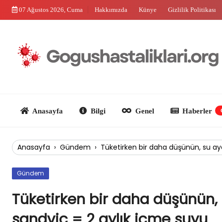
Skip
07 Ağustos 2026, Cuma
Hakkımızda
Künye
Gizlilik Politikası
to
content
Anasayfa
Bilgi
Genel
Haberler
Güncel
Anasayfa
›
Gündem
›
Tüketirken bir daha düşünün, su ayak
Gündem
Tüketirken bir daha düşünün, s
sandviç = 2 aylık içme suyu