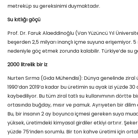
metreküp su gereksinimi duymaktadır.
Su kıtlığı göçü
Prof. Dr. Faruk Alaeddinoğlu (Van Yüzüncü Yıl Üniversi
beşerden 2,5 milyarı inançlı içme suyuna erişemiyor. 5 mil
nedeniyle göç etmek zorunda kalabilir. Türkiye’de su g
2000 litrelik bir iz
Nurten Sırma (Gıda Mühendisi): Dünya genelinde ziraî ür
1990’dan 2019’a kadar bu üretimin su ayak izi yüzde 30 
kaybediliyor. Bu tüm ziraî tatlı su kullanımının dörtte b
ortasında buğday, mısır ve pamuk. Ayrıyeten bir dilim etl
Bu, bir insanın 2 ay boyunca içmesi gereken suya muadil
yüksek, üretimdeki kimyasal girdiler etkiyi artırır. Şeke
yüzde 75’inden sorumlu. Bir ton kahve üretimi için ort