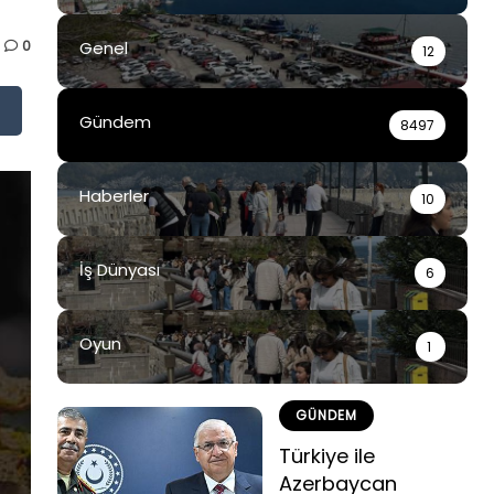
0
Genel
12
Gündem
8497
Haberler
10
İş Dünyası
6
Oyun
1
GÜNDEM
Türkiye ile
Azerbaycan