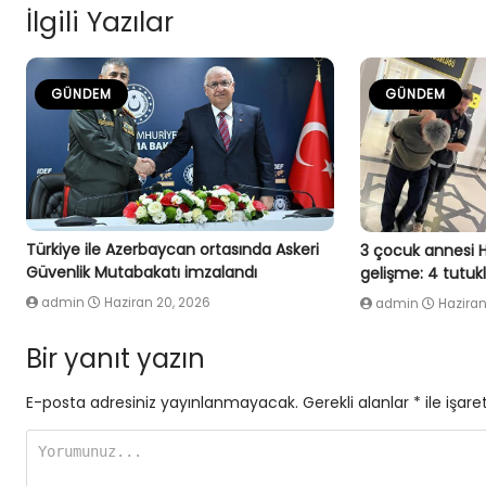
İlgili Yazılar
GÜNDEM
GÜNDEM
Türkiye ile Azerbaycan ortasında Askeri
3 çocuk annesi 
Güvenlik Mutabakatı imzalandı
gelişme: 4 tutu
admin
Haziran 20, 2026
admin
Haziran
Bir yanıt yazın
E-posta adresiniz yayınlanmayacak.
Gerekli alanlar
*
ile işare