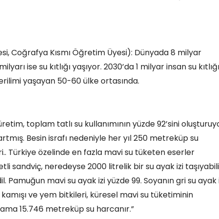
tesi, Coğrafya Kısmı Öğretim Üyesi): Dünyada 8 milyar
yarı ise su kıtlığı yaşıyor. 2030’da 1 milyar insan su kıtlığ
erilimi yaşayan 50-60 ülke ortasında.
etim, toplam tatlı su kullanımının yüzde 92’sini oluşturuyo
artmış. Besin israfı nedeniyle her yıl 250 metreküp su
iri.. Türkiye özelinde en fazla mavi su tüketen eserler
i sandviç, neredeyse 2000 litrelik bir su ayak izi taşıyabili
. Pamuğun mavi su ayak izi yüzde 99. Soyanın gri su ayak i
r kamışı ve yem bitkileri, küresel mavi su tüketiminin
alama 15.746 metreküp su harcanır.”