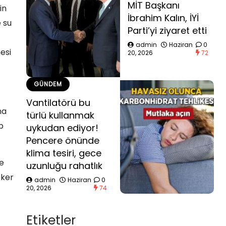
MİT Başkanı
in
İbrahim Kalın, İYİ
e su
Parti’yi ziyaret etti
admin
Haziran
0
esi
20, 2026
72
GÜNDEM
Vantilatörü bu
na
türlü kullanmak
p
uykudan ediyor!
Pencere önünde
klima tesiri, gece
de
uzunluğu rahatlık
eker
admin
Haziran
0
20, 2026
74
Etiketler