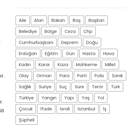
Aile
Alan
Bakan
Baş
Başkan
Belediye
Bölge
Ceza
Chp
ı
Cumhurbaşkanı
Deprem
Doğu
Erdoğan
Eğitim
Gün
Hasta
Hava
Kadın
Karar
Kaza
Mahkeme
Millet
r.
Olay
Orman
Para
Parti
Polis
Sanık
Sağlık
Suriye
Suç
Süre
Terör
Türk
Türkiye
Yangın
Yapı
Yaş
Yol
r.
Çocuk
İfade
İsrail
İstanbul
İş
zi
Şüpheli