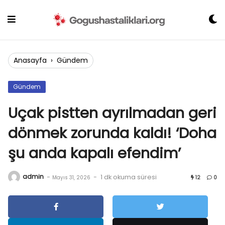
Skip
to
content
Anasayfa
›
Gündem
Gündem
Uçak pistten ayrılmadan geri
dönmek zorunda kaldı! ‘Doha
şu anda kapalı efendim’
admin
-
-
1 dk okuma süresi
Mayıs 31, 2026
12
0