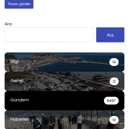
Ara
Ara
Bilgi
14
Genel
12
Gündem
8497
Haberler
10