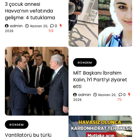
3 çocuk annesi
Havva’nın vefatında
gelişme: 4 tutuklama
admin
0
Haziran 20,
59
2026
GÜNDEM
MİT Başkanı İbrahim
Kalın, İYİ Parti’yi ziyaret
etti
admin
0
Haziran 20,
75
2026
GÜNDEM
Vantilatörü bu türlü