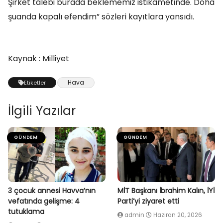
Şirket talebi burada beklememiz istikametinde. Doha
şuanda kapalı efendim” sözleri kayıtlara yansıdı.
Kaynak : Milliyet
Hava
Etiketler
İlgili Yazılar
GÜNDEM
GÜNDEM
3 çocuk annesi Havva’nın
MİT Başkanı İbrahim Kalın, İYİ
vefatında gelişme: 4
Parti’yi ziyaret etti
tutuklama
admin
Haziran 20, 2026