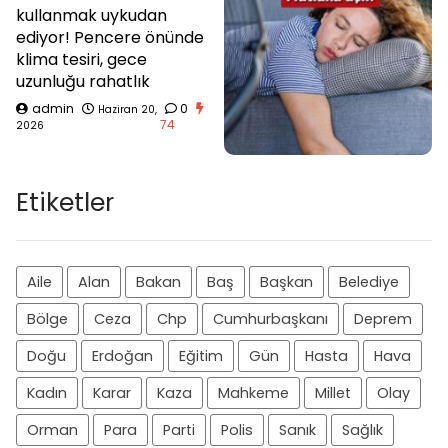
kullanmak uykudan
ediyor! Pencere önünde
klima tesiri, gece
uzunluğu rahatlık
admin
0
Haziran 20,
74
2026
Etiketler
Aile
Alan
Bakan
Baş
Başkan
Belediye
Bölge
Ceza
Chp
Cumhurbaşkanı
Deprem
Doğu
Erdoğan
Eğitim
Gün
Hasta
Hava
Kadın
Karar
Kaza
Mahkeme
Millet
Olay
Orman
Para
Parti
Polis
Sanık
Sağlık