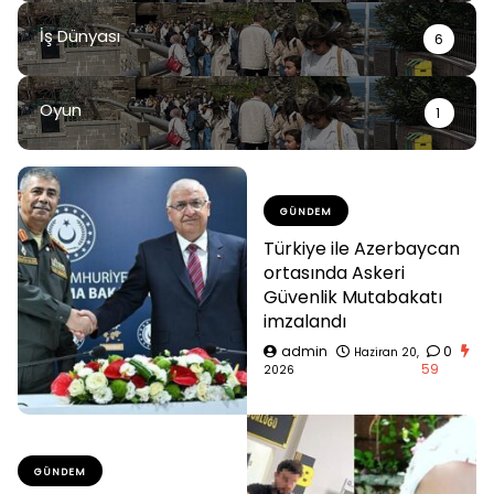
İş Dünyası
6
Oyun
1
GÜNDEM
Türkiye ile Azerbaycan
ortasında Askeri
Güvenlik Mutabakatı
imzalandı
admin
0
Haziran 20,
59
2026
GÜNDEM