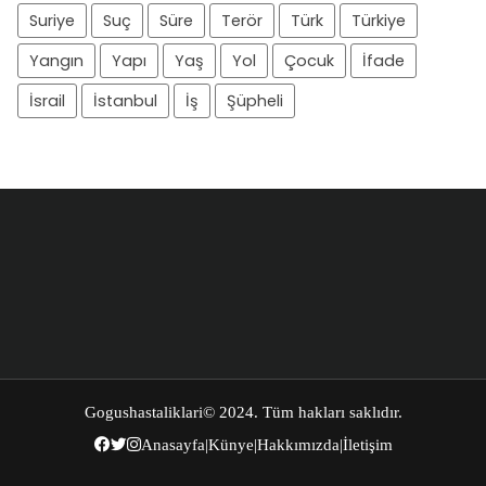
Suriye
Suç
Süre
Terör
Türk
Türkiye
Yangın
Yapı
Yaş
Yol
Çocuk
İfade
İsrail
İstanbul
İş
Şüpheli
Gogushastaliklari
© 2024. Tüm hakları saklıdır.
Anasayfa
|
Künye
|
Hakkımızda
|
İletişim