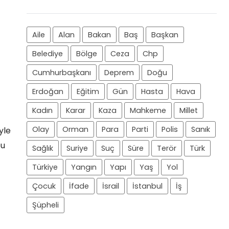
Aile
Alan
Bakan
Baş
Başkan
Belediye
Bölge
Ceza
Chp
Cumhurbaşkanı
Deprem
Doğu
Erdoğan
Eğitim
Gün
Hasta
Hava
Kadın
Karar
Kaza
Mahkeme
Millet
Olay
Orman
Para
Parti
Polis
Sanık
yle
bu
Sağlık
Suriye
Suç
Süre
Terör
Türk
t
Türkiye
Yangın
Yapı
Yaş
Yol
Çocuk
İfade
İsrail
İstanbul
İş
Şüpheli