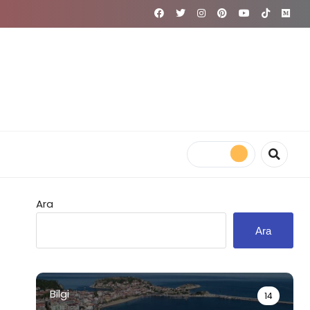
Ara
Ara
Bilgi
14