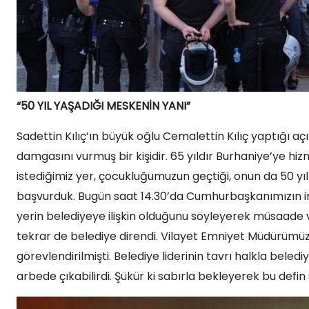
“50 YIL YAŞADIĞI MESKENİN YANI”
Sadettin Kılıç’ın büyük oğlu Cemalettin Kılıç yaptığı
damgasını vurmuş bir kişidir. 65 yıldır Burhaniye’ye hiz
istediğimiz yer, çocukluğumuzun geçtiği, onun da 50 yı
başvurduk. Bugün saat 14.30’da Cumhurbaşkanımızın imz
yerin belediyeye ilişkin olduğunu söyleyerek müsaade
tekrar de belediye direndi. Vilayet Emniyet Müdürümüz 
görevlendirilmişti. Belediye liderinin tavrı halkla beledi
arbede çıkabilirdi. Şükür ki sabırla bekleyerek bu defin 