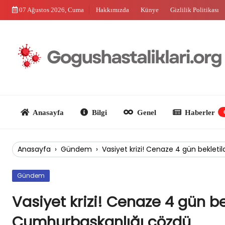
Skip
07 Ağustos 2026, Cuma
Hakkımızda
Künye
Gizlilik Politikası
to
content
Anasayfa
Bilgi
Genel
Haberler
Güncel
Anasayfa
›
Gündem
›
Vasiyet krizi! Cenaze 4 gün bekleti
Gündem
Vasiyet krizi! Cenaze 4 gün bek
Cumhurbaşkanlığı çözdü