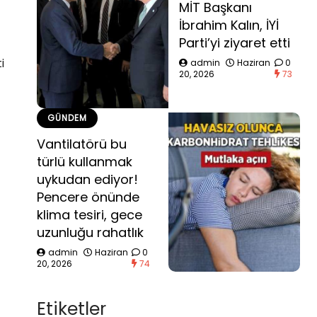
MİT Başkanı
İbrahim Kalın, İYİ
Parti’yi ziyaret etti
i
admin
Haziran
0
20, 2026
73
GÜNDEM
Vantilatörü bu
türlü kullanmak
uykudan ediyor!
Pencere önünde
klima tesiri, gece
uzunluğu rahatlık
admin
Haziran
0
20, 2026
74
Etiketler