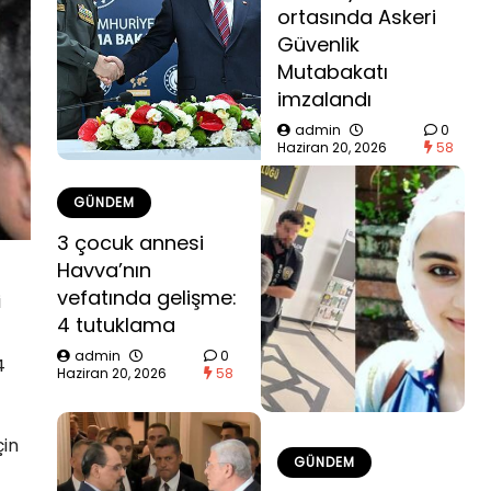
ortasında Askeri
Güvenlik
Mutabakatı
imzalandı
admin
0
Haziran 20, 2026
58
GÜNDEM
3 çocuk annesi
Havva’nın
vefatında gelişme:
i
4 tutuklama
admin
0
4
Haziran 20, 2026
58
çin
GÜNDEM