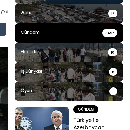
0
Genel
12
Gündem
8497
Haberler
10
İş Dünyası
6
Oyun
1
GÜNDEM
Türkiye ile
Azerbaycan