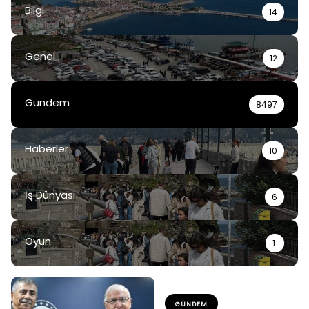
Bilgi
14
Genel
12
Gündem
8497
Haberler
10
İş Dünyası
6
Oyun
1
GÜNDEM