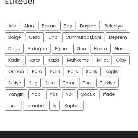
Etiketler
Aile
Alan
Bakan
Baş
Başkan
Belediye
Bölge
Ceza
Chp
Cumhurbaşkanı
Deprem
Doğu
Erdoğan
Eğitim
Gün
Hasta
Hava
Kadın
Karar
Kaza
Mahkeme
Millet
Olay
Orman
Para
Parti
Polis
Sanık
Sağlık
Suriye
Suç
Süre
Terör
Türk
Türkiye
Yangın
Yapı
Yaş
Yol
Çocuk
İfade
İsrail
İstanbul
İş
Şüpheli