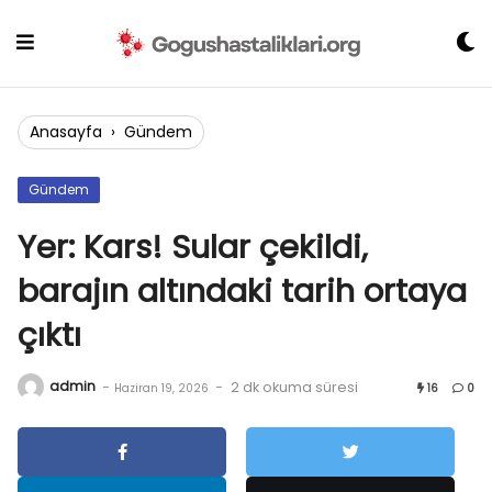
Skip
to
content
Anasayfa
›
Gündem
Gündem
Yer: Kars! Sular çekildi,
barajın altındaki tarih ortaya
çıktı
admin
-
-
2 dk okuma süresi
Haziran 19, 2026
16
0