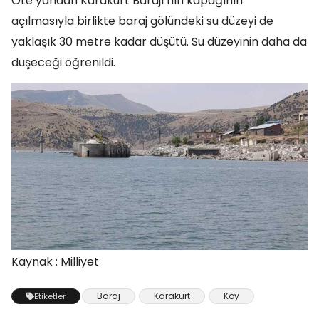
Öte yandan Karakurt Barajı’nın kapağının
açılmasıyla birlikte baraj gölündeki su düzeyi de
yaklaşık 30 metre kadar düşütü. Su düzeyinin daha da
düşeceği öğrenildi.
Kaynak : Milliyet
Baraj
Karakurt
Köy
Etiketler