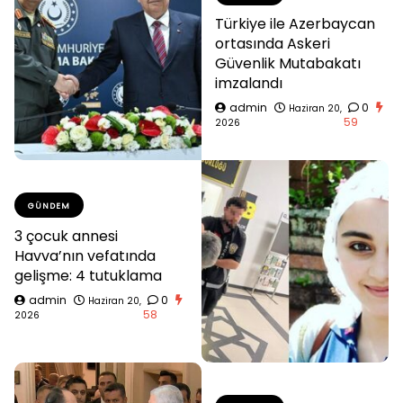
Türkiye ile Azerbaycan
ortasında Askeri
Güvenlik Mutabakatı
imzalandı
admin
0
Haziran 20,
59
2026
GÜNDEM
3 çocuk annesi
Havva’nın vefatında
gelişme: 4 tutuklama
admin
0
Haziran 20,
58
2026