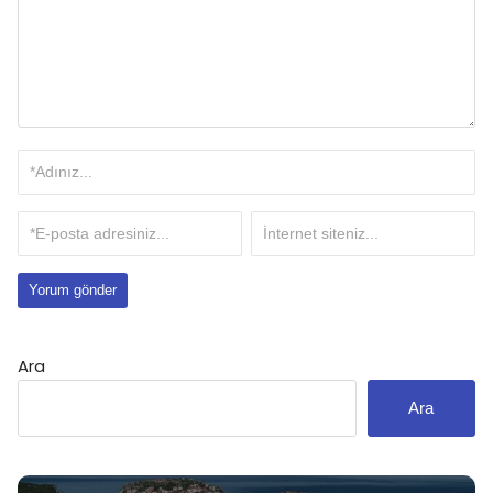
Ara
Ara