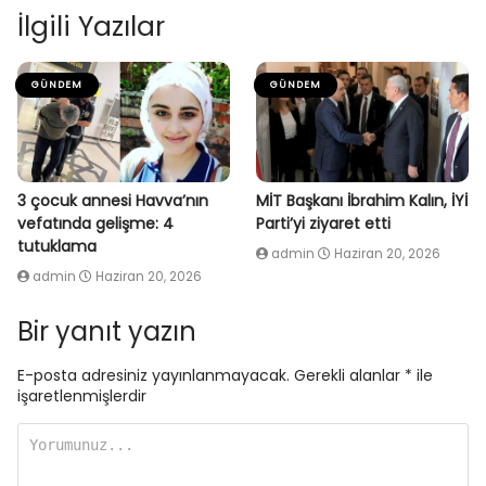
İlgili Yazılar
GÜNDEM
GÜNDEM
3 çocuk annesi Havva’nın
MİT Başkanı İbrahim Kalın, İYİ
vefatında gelişme: 4
Parti’yi ziyaret etti
tutuklama
admin
Haziran 20, 2026
admin
Haziran 20, 2026
Bir yanıt yazın
E-posta adresiniz yayınlanmayacak.
Gerekli alanlar
*
ile
işaretlenmişlerdir