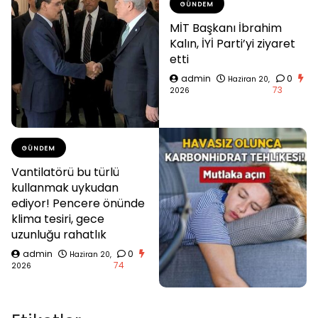
GÜNDEM
MİT Başkanı İbrahim
Kalın, İYİ Parti’yi ziyaret
etti
admin
0
Haziran 20,
73
2026
GÜNDEM
Vantilatörü bu türlü
kullanmak uykudan
ediyor! Pencere önünde
klima tesiri, gece
uzunluğu rahatlık
admin
0
Haziran 20,
74
2026