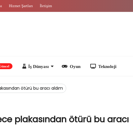
sı
Hizmet Şartları
İletişim
İş Dünyası
Oyun
Teknoloji
lakasından ötürü bu aracı aldım
dece plakasından ötürü bu aracı