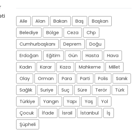
r
eti
Aile
Alan
Bakan
Baş
Başkan
Belediye
Bölge
Ceza
Chp
Cumhurbaşkanı
Deprem
Doğu
Erdoğan
Eğitim
Gün
Hasta
Hava
Kadın
Karar
Kaza
Mahkeme
Millet
Olay
Orman
Para
Parti
Polis
Sanık
Sağlık
Suriye
Suç
Süre
Terör
Türk
Türkiye
Yangın
Yapı
Yaş
Yol
Çocuk
İfade
İsrail
İstanbul
İş
Şüpheli