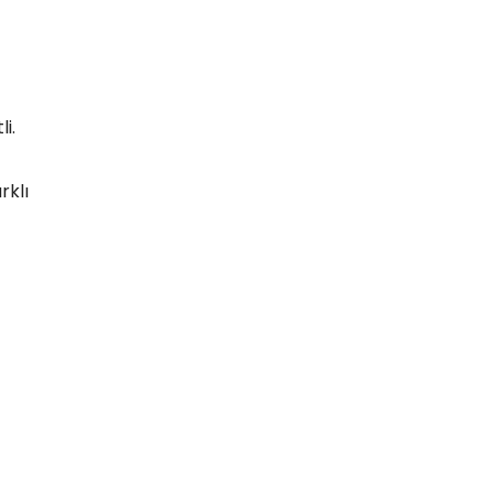
i.
rklı