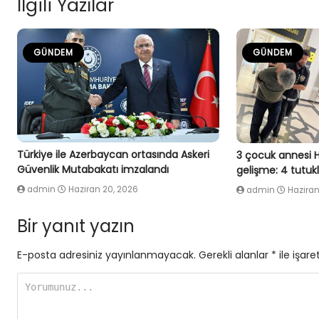
İlgili Yazılar
GÜNDEM
GÜNDEM
Türkiye ile Azerbaycan ortasında Askeri
3 çocuk annesi 
Güvenlik Mutabakatı imzalandı
gelişme: 4 tutu
admin
Haziran 20, 2026
admin
Haziran
Bir yanıt yazın
E-posta adresiniz yayınlanmayacak.
Gerekli alanlar
*
ile işare