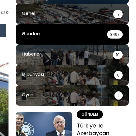
0
Genel
12
Gündem
8497
Haberler
10
İş Dünyası
6
Oyun
1
GÜNDEM
Türkiye ile
Azerbaycan