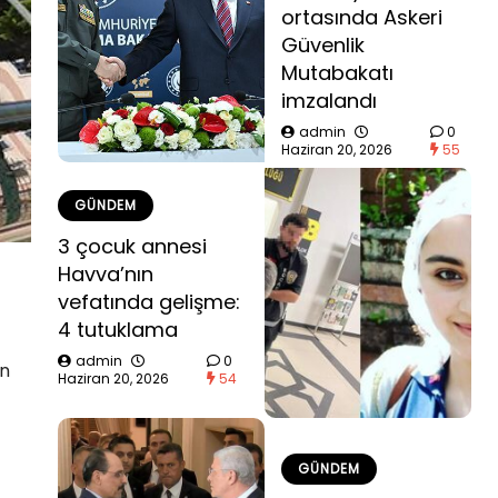
ortasında Askeri
Güvenlik
Mutabakatı
imzalandı
admin
0
Haziran 20, 2026
55
GÜNDEM
3 çocuk annesi
Havva’nın
vefatında gelişme:
4 tutuklama
admin
0
an
Haziran 20, 2026
54
GÜNDEM