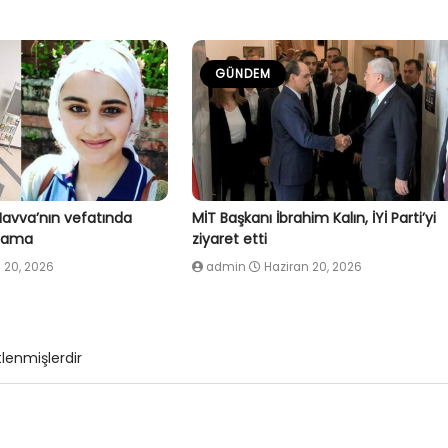
GÜNDEM
Havva’nın vefatında
MİT Başkanı İbrahim Kalın, İYİ Parti’yi
klama
ziyaret etti
 20, 2026
admin
Haziran 20, 2026
tlenmişlerdir