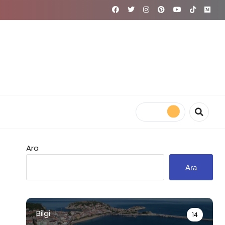
Ara
Ara
Bilgi
14