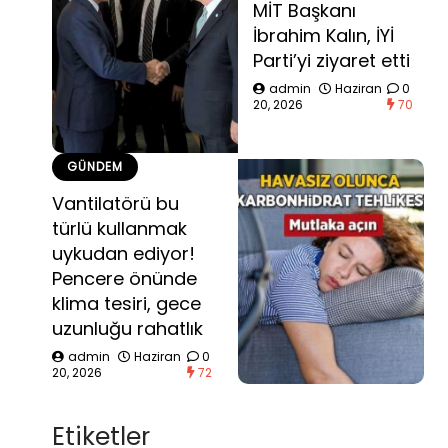
MİT Başkanı
İbrahim Kalın, İYİ
Parti’yi ziyaret etti
admin
Haziran
0
20, 2026
70
GÜNDEM
Vantilatörü bu
türlü kullanmak
uykudan ediyor!
Pencere önünde
klima tesiri, gece
uzunluğu rahatlık
admin
Haziran
0
20, 2026
72
Etiketler