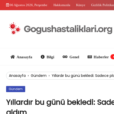
Skip
06 Ağustos 2026, Perşembe
Hakkımızda
Künye
Gizlilik Politika
to
content
Anasayfa
Bilgi
Genel
Haberler
Güncel
Anasayfa
›
Gündem
›
Yıllardır bu günü bekledi: Sadece p
Gündem
Yıllardır bu günü bekledi: Sa
aldım