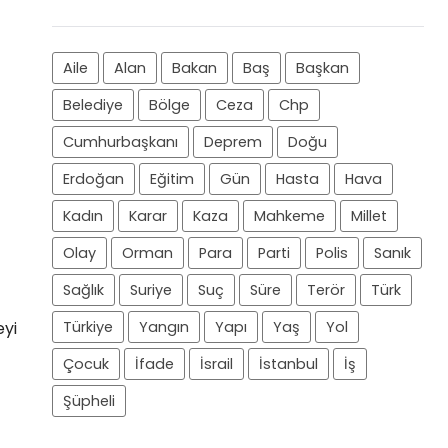
Aile
Alan
Bakan
Baş
Başkan
Belediye
Bölge
Ceza
Chp
Cumhurbaşkanı
Deprem
Doğu
Erdoğan
Eğitim
Gün
Hasta
Hava
Kadın
Karar
Kaza
Mahkeme
Millet
Olay
Orman
Para
Parti
Polis
Sanık
Sağlık
Suriye
Suç
Süre
Terör
Türk
eyi
Türkiye
Yangın
Yapı
Yaş
Yol
Çocuk
İfade
İsrail
İstanbul
İş
Şüpheli