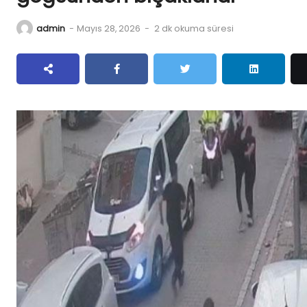
admin
-
Mayıs 28, 2026
-
2 dk okuma süresi