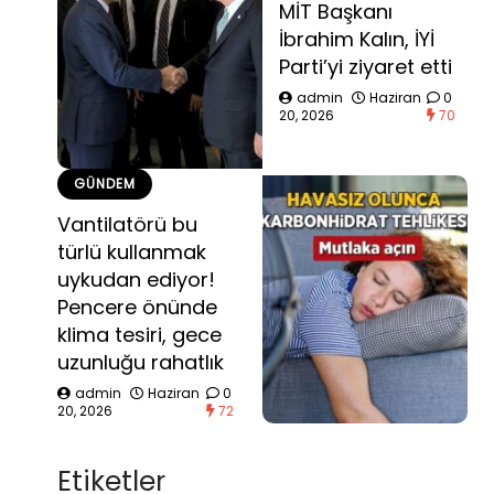
MİT Başkanı
İbrahim Kalın, İYİ
Parti’yi ziyaret etti
admin
Haziran
0
20, 2026
70
GÜNDEM
Vantilatörü bu
türlü kullanmak
uykudan ediyor!
Pencere önünde
klima tesiri, gece
uzunluğu rahatlık
admin
Haziran
0
20, 2026
72
Etiketler