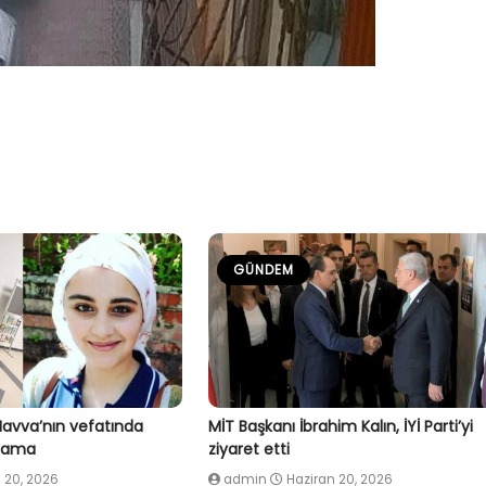
GÜNDEM
Havva’nın vefatında
MİT Başkanı İbrahim Kalın, İYİ Parti’yi
klama
ziyaret etti
 20, 2026
admin
Haziran 20, 2026