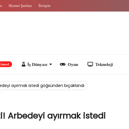
sı
Hizmet Şartları
İletişim
İş Dünyası
Oyun
Teknoloji
rbedeyi ayırmak istedi göğsünden bıçaklandı
ti! Arbedeyi ayırmak istedi