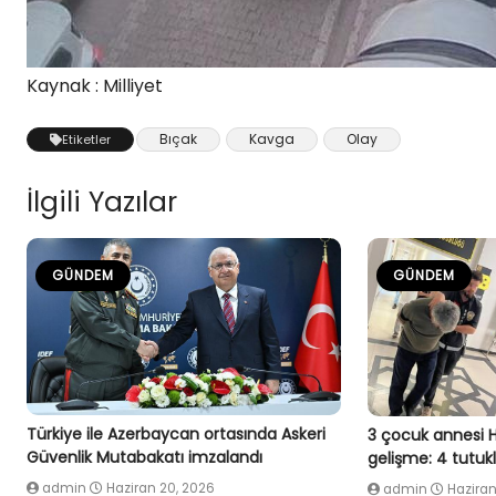
Kaynak : Milliyet
Bıçak
Kavga
Olay
Etiketler
İlgili Yazılar
GÜNDEM
GÜNDEM
Türkiye ile Azerbaycan ortasında Askeri
3 çocuk annesi 
Güvenlik Mutabakatı imzalandı
gelişme: 4 tutu
admin
Haziran 20, 2026
admin
Haziran