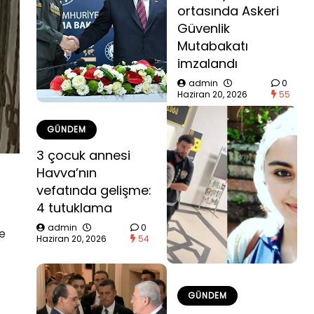
ortasında Askeri
Güvenlik
Mutabakatı
imzalandı
admin
0
Haziran 20, 2026
55
GÜNDEM
3 çocuk annesi
Havva’nın
vefatında gelişme:
4 tutuklama
admin
0
e
Haziran 20, 2026
54
GÜNDEM