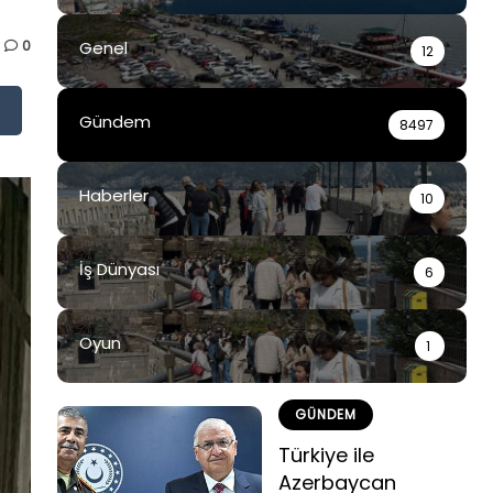
0
Genel
12
Gündem
8497
Haberler
10
İş Dünyası
6
Oyun
1
GÜNDEM
Türkiye ile
Azerbaycan