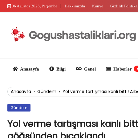
Skip
06 Ağustos 2026, Perşembe
Hakkımızda
Künye
Gizlilik Politika
to
content
Anasayfa
Bilgi
Genel
Haberler
Güncel
Anasayfa
›
Gündem
›
Yol verme tartışması kanlı bitti! A
Gündem
Yol verme tartışması kanlı bit
göğsünden bıçaklandı