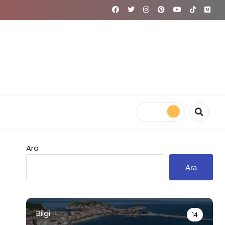
Ara
Ara
Bilgi
14