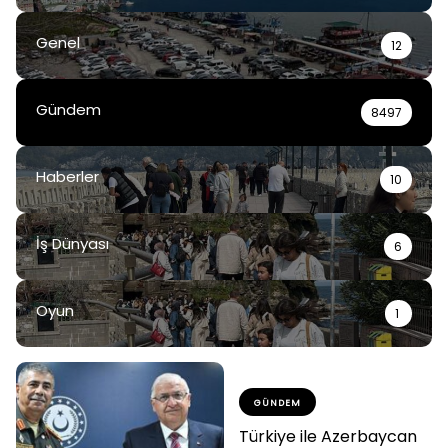
Genel
12
Gündem
8497
Haberler
10
İş Dünyası
6
Oyun
1
GÜNDEM
Türkiye ile Azerbaycan