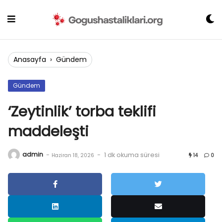
Skip
to
content
Anasayfa
›
Gündem
Gündem
‘Zeytinlik’ torba teklifi
maddeleşti
admin
-
-
1 dk okuma süresi
Haziran 18, 2026
14
0