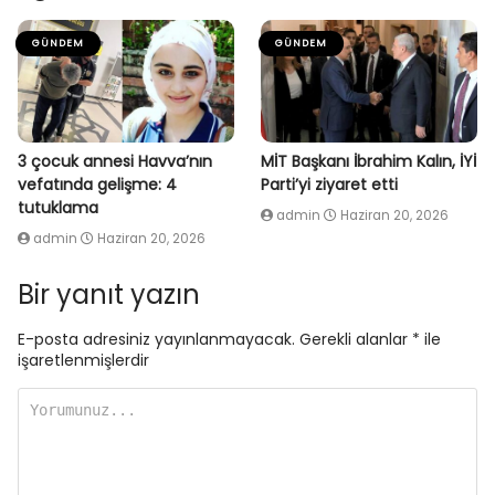
GÜNDEM
GÜNDEM
3 çocuk annesi Havva’nın
MİT Başkanı İbrahim Kalın, İYİ
vefatında gelişme: 4
Parti’yi ziyaret etti
tutuklama
admin
Haziran 20, 2026
admin
Haziran 20, 2026
Bir yanıt yazın
E-posta adresiniz yayınlanmayacak.
Gerekli alanlar
*
ile
işaretlenmişlerdir