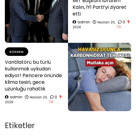
MİT Başkanı İbrahim
Kalın, İYİ Parti’yi ziyaret
etti
admin
0
Haziran 20,
73
2026
GÜNDEM
Vantilatörü bu türlü
kullanmak uykudan
ediyor! Pencere önünde
klima tesiri, gece
uzunluğu rahatlık
admin
0
Haziran 20,
74
2026
Etiketler