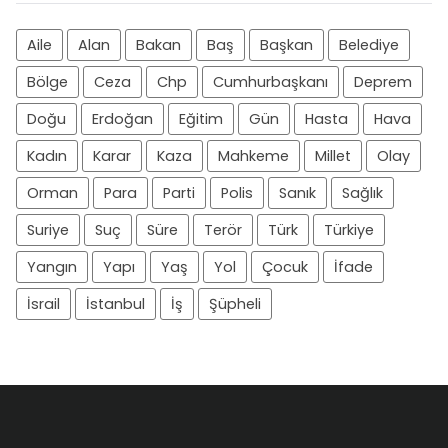
Aile
Alan
Bakan
Baş
Başkan
Belediye
Bölge
Ceza
Chp
Cumhurbaşkanı
Deprem
Doğu
Erdoğan
Eğitim
Gün
Hasta
Hava
Kadın
Karar
Kaza
Mahkeme
Millet
Olay
Orman
Para
Parti
Polis
Sanık
Sağlık
Suriye
Suç
Süre
Terör
Türk
Türkiye
Yangın
Yapı
Yaş
Yol
Çocuk
İfade
İsrail
İstanbul
İş
Şüpheli