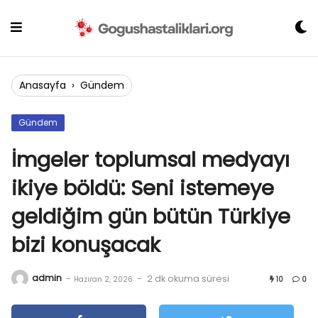
Skip
to
content
Anasayfa
›
Gündem
Gündem
İmgeler toplumsal medyayı
ikiye böldü: Seni istemeye
geldiğim gün bütün Türkiye
bizi konuşacak
admin
-
-
2 dk okuma süresi
Haziran 2, 2026
10
0