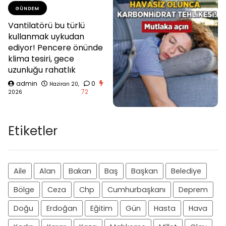
GÜNDEM
Vantilatörü bu türlü
kullanmak uykudan
ediyor! Pencere önünde
klima tesiri, gece
uzunluğu rahatlık
admin
0
Haziran 20,
72
2026
Etiketler
Aile
Alan
Bakan
Baş
Başkan
Belediye
Bölge
Ceza
Chp
Cumhurbaşkanı
Deprem
Doğu
Erdoğan
Eğitim
Gün
Hasta
Hava