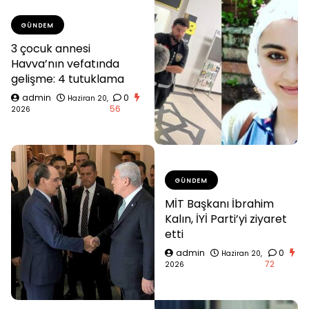
GÜNDEM
3 çocuk annesi
Havva’nın vefatında
gelişme: 4 tutuklama
admin
0
Haziran 20,
56
2026
GÜNDEM
MİT Başkanı İbrahim
Kalın, İYİ Parti’yi ziyaret
etti
admin
0
Haziran 20,
72
2026