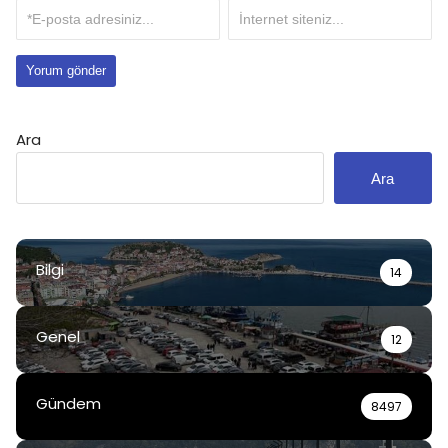
Ara
Ara
Bilgi
14
Genel
12
Gündem
8497