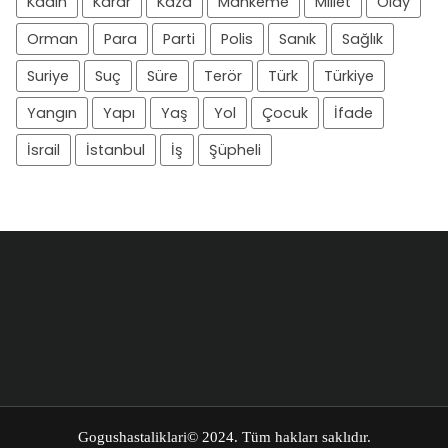
Kadın
Karar
Kaza
Mahkeme
Millet
Olay
Orman
Para
Parti
Polis
Sanık
Sağlık
Suriye
Suç
Süre
Terör
Türk
Türkiye
Yangın
Yapı
Yaş
Yol
Çocuk
İfade
İsrail
İstanbul
İş
Şüpheli
Gogushastaliklari
© 2024. Tüm hakları saklıdır.