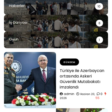
Haberler
10
İş Dünyası
6
Oyun
1
GÜNDEM
Türkiye ile Azerbaycan
ortasında Askeri
Güvenlik Mutabakatı
imzalandı
admin
0
Haziran 20,
55
2026