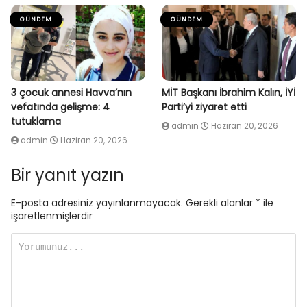
GÜNDEM
GÜNDEM
3 çocuk annesi Havva’nın
MİT Başkanı İbrahim Kalın, İYİ
vefatında gelişme: 4
Parti’yi ziyaret etti
tutuklama
admin
Haziran 20, 2026
admin
Haziran 20, 2026
Bir yanıt yazın
E-posta adresiniz yayınlanmayacak.
Gerekli alanlar
*
ile
işaretlenmişlerdir