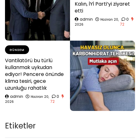
Kalın, İYİ Parti’yi ziyaret
etti
admin
0
Haziran 20,
72
2026
GÜNDEM
Vantilatörü bu türlü
kullanmak uykudan
ediyor! Pencere önünde
klima tesiri, gece
uzunluğu rahatlık
admin
0
Haziran 20,
72
2026
Etiketler