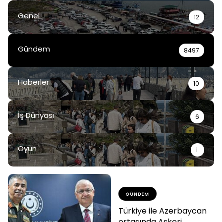
Genel
12
Gündem
8497
Haberler
10
İş Dünyası
6
Oyun
1
GÜNDEM
Türkiye ile Azerbaycan
ortasında Askeri