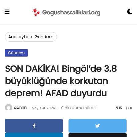
Skip
to
content
Anasayfa
›
Gündem
Gündem
SON DAKİKA! Bingöl’de 3.8
büyüklüğünde korkutan
deprem! AFAD duyurdu
admin
-
-
0 dk okuma süresi
Mayıs 31, 2026
15
0