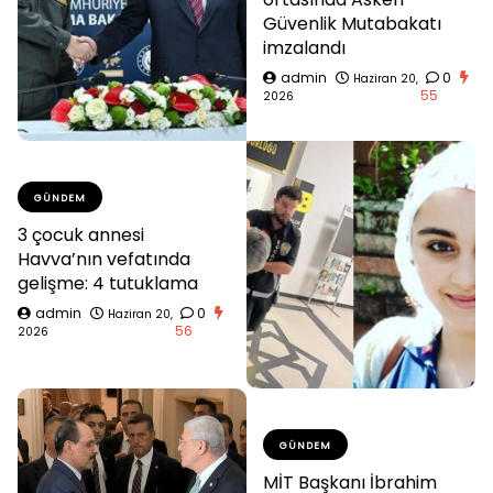
Güvenlik Mutabakatı
imzalandı
admin
0
Haziran 20,
55
2026
GÜNDEM
3 çocuk annesi
Havva’nın vefatında
gelişme: 4 tutuklama
admin
0
Haziran 20,
56
2026
GÜNDEM
MİT Başkanı İbrahim