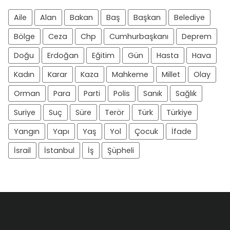
Aile
Alan
Bakan
Baş
Başkan
Belediye
Bölge
Ceza
Chp
Cumhurbaşkanı
Deprem
Doğu
Erdoğan
Eğitim
Gün
Hasta
Hava
Kadın
Karar
Kaza
Mahkeme
Millet
Olay
Orman
Para
Parti
Polis
Sanık
Sağlık
Suriye
Suç
Süre
Terör
Türk
Türkiye
Yangın
Yapı
Yaş
Yol
Çocuk
İfade
İsrail
İstanbul
İş
Şüpheli